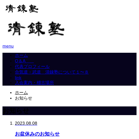
menu
ホーム
Q＆A
代表プロフィール
合気道・武道 清錬塾について１〜８
link
入会案内・稽古場所
ホーム
お知らせ
お知らせ
2023.08.08
お盆休みのお知らせ